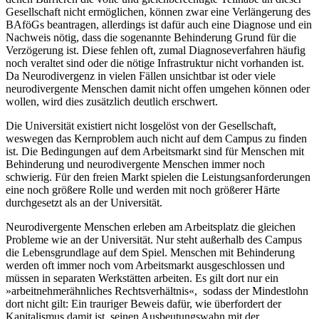
Gesellschaft nicht ermöglichen, können zwar eine Verlängerung des
BAföGs beantragen, allerdings ist dafür auch eine Diagnose und ein
Nachweis nötig, dass die sogenannte Behinderung Grund für die
Verzögerung ist. Diese fehlen oft, zumal Diagnoseverfahren häufig
noch veraltet sind oder die nötige Infrastruktur nicht vorhanden ist.
Da Neurodivergenz in vielen Fällen unsichtbar ist oder viele
neurodivergente Menschen damit nicht offen umgehen können oder
wollen, wird dies zusätzlich deutlich erschwert.
Die Universität existiert nicht losgelöst von der Gesellschaft,
weswegen das Kernproblem auch nicht auf dem Campus zu finden
ist. Die Bedingungen auf dem Arbeitsmarkt sind für Menschen mit
Behinderung und neurodivergente Menschen immer noch
schwierig. Für den freien Markt spielen die Leistungsanforderungen
eine noch größere Rolle und werden mit noch größerer Härte
durchgesetzt als an der Universität.
Neurodivergente Menschen erleben am Arbeitsplatz die gleichen
Probleme wie an der Universität. Nur steht außerhalb des Campus
die Lebensgrundlage auf dem Spiel. Menschen mit Behinderung
werden oft immer noch vom Arbeitsmarkt ausgeschlossen und
müssen in separaten Werkstätten arbeiten. Es gilt dort nur ein
»arbeitnehmerähnliches Rechtsverhältnis«, sodass der Mindestlohn
dort nicht gilt: Ein trauriger Beweis dafür, wie überfordert der
Kapitalismus damit ist, seinen Ausbeutungswahn mit der