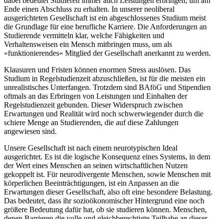
dabei bedeutet Studieren immer auch Leistungen erbringen, um am
Ende einen Abschluss zu erhalten. In unserer neoliberal
ausgerichteten Gesellschaft ist ein abgeschlossenes Studium meist
die Grundlage für eine berufliche Karriere. Die Anforderungen an
Studierende vermitteln klar, welche Fähigkeiten und
Verhaltensweisen ein Mensch mitbringen muss, um als
»funktionierendes« Mitglied der Gesellschaft anerkannt zu werden.
Klausuren und Fristen können enormen Stress auslösen. Das
Studium in Regelstudienzeit abzuschließen, ist für die meisten ein
unrealistisches Unterfangen. Trotzdem sind BAföG und Stipendien
oftmals an das Erbringen von Leistungen und Einhalten der
Regelstudienzeit gebunden. Dieser Widerspruch zwischen
Erwartungen und Realität wird noch schwerwiegender durch die
schiere Menge an Studierenden, die auf diese Zahlungen
angewiesen sind.
Unsere Gesellschaft ist nach einem neurotypischen Ideal
ausgerichtet. Es ist die logische Konsequenz eines Systems, in dem
der Wert eines Menschen an seinen wirtschaftlichen Nutzen
gekoppelt ist. Für neurodivergente Menschen, sowie Menschen mit
körperlichen Beeinträchtigungen, ist ein Anpassen an die
Erwartungen dieser Gesellschaft, also oft eine besondere Belastung.
Das bedeutet, dass ihr sozioökonomischer Hintergrund eine noch
größere Bedeutung dafür hat, ob sie studieren können. Menschen,
denen Barrieren die volle und gleichberechtigte Teilhabe an dieser