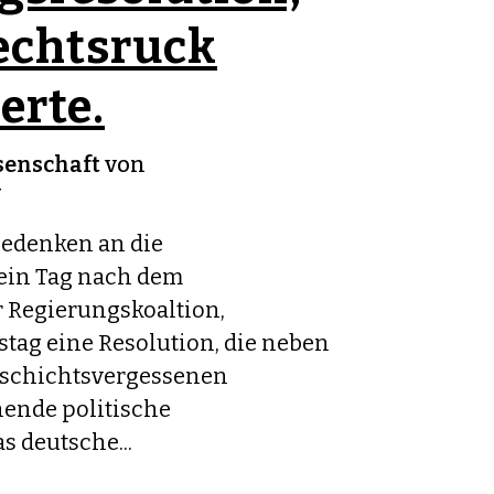
echtsruck
erte.
senschaft
von
v
edenken an die
in Tag nach dem
Regierungskoaltion,
tag eine Resolution, die neben
eschichtsvergessenen
ende politische
 deutsche...