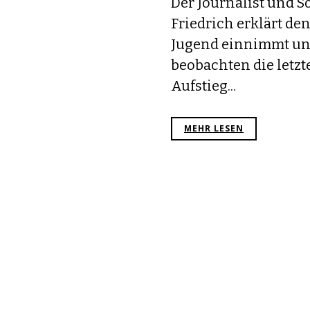
Der Journalist und S
Friedrich erklärt den
Jugend einnimmt und
beobachten die letz
Aufstieg...
MEHR LESEN