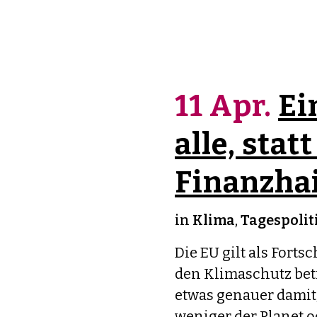
11 Apr.
Ei
alle, statt
Finanzhai
in
Klima
,
Tagespolit
Die EU gilt als Forts
den Klimaschutz betr
etwas genauer damit,
weniger der Planet o