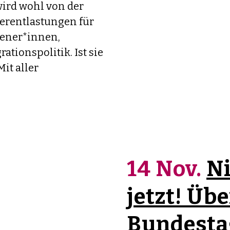
ird wohl von der
uerentlastungen für
ener*innen,
ationspolitik. Ist sie
it aller
14 Nov.
Ni
jetzt! Übe
Bundesta