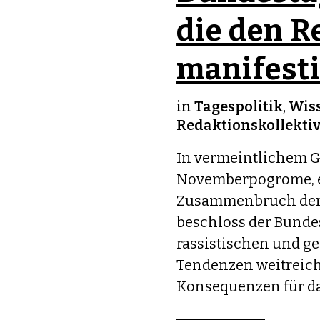
die den R
manifesti
in
Tagespolitik
,
Wis
Redaktionskollekti
In vermeintlichem G
Novemberpogrome, e
Zusammenbruch der 
beschloss der Bundes
rassistischen und g
Tendenzen weitreich
Konsequenzen für das