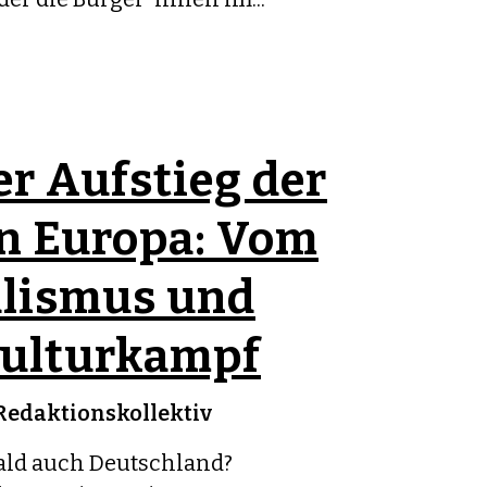
er Aufstieg der
in Europa: Vom
alismus und
Kulturkampf
Redaktionskollektiv
 bald auch Deutschland?