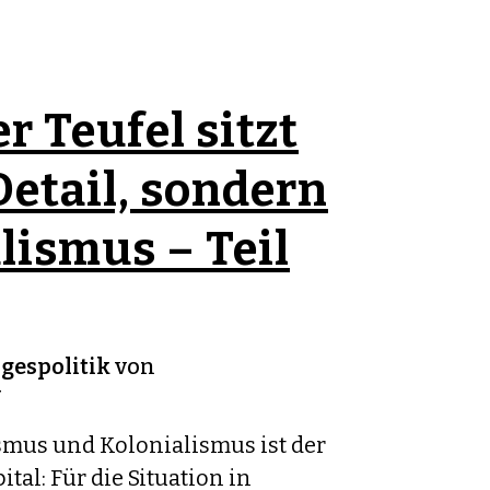
r Teufel sitzt
Detail, sondern
lismus – Teil
gespolitik
von
v
smus und Kolonialismus ist der
tal: Für die Situation in