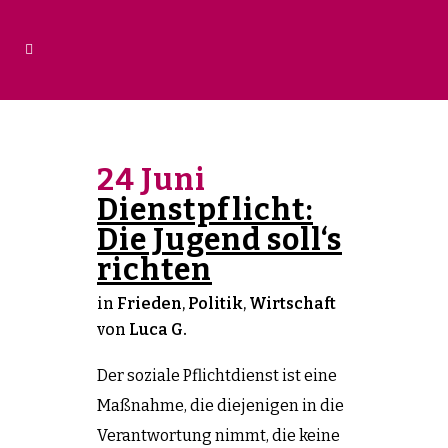
24 Juni
Dienstpflicht:
Die Jugend soll‘s
richten
in
Frieden
,
Politik
,
Wirtschaft
von
Luca G.
Der soziale Pflichtdienst ist eine
Maßnahme, die diejenigen in die
Verantwortung nimmt, die keine