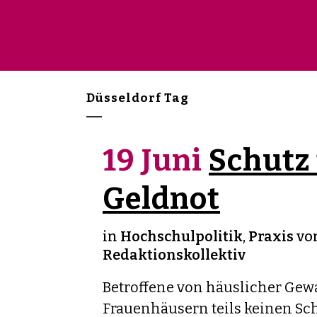
Düsseldorf Tag
19 Juni
Schutz 
Geldnot
in
Hochschulpolitik
,
Praxis
vo
Redaktionskollektiv
Betroffene von häuslicher Gewa
Frauenhäusern teils keinen Sch