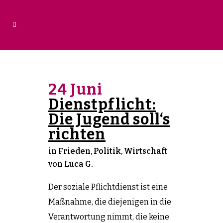
24 Juni
Dienstpflicht:
Die Jugend soll‘s
richten
in
Frieden
,
Politik
,
Wirtschaft
von
Luca G.
Der soziale Pflichtdienst ist eine
Maßnahme, die diejenigen in die
Verantwortung nimmt, die keine