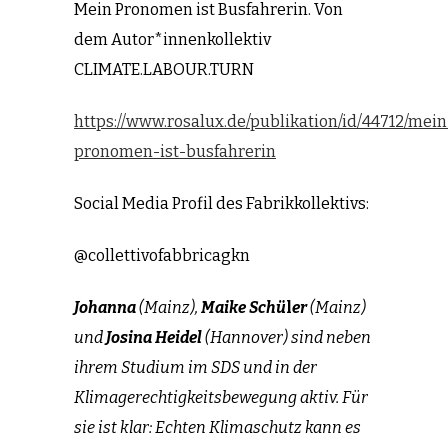
Mein Pronomen ist Busfahrerin. Von
dem Autor*innenkollektiv
CLIMATE.LABOUR.TURN
https://www.rosalux.de/publikation/id/44712/mein
pronomen-ist-busfahrerin
Social Media Profil des Fabrikkollektivs:
@collettivofabbricagkn
Johanna
(Mainz),
Maike Schü
l
er
(Mainz)
und
Josina Heidel
(Hannover) sind neben
ihrem Studium im SDS und in der
Klimagerechtigkeitsbewegung aktiv. Für
sie ist klar: Echten Klimaschutz kann es