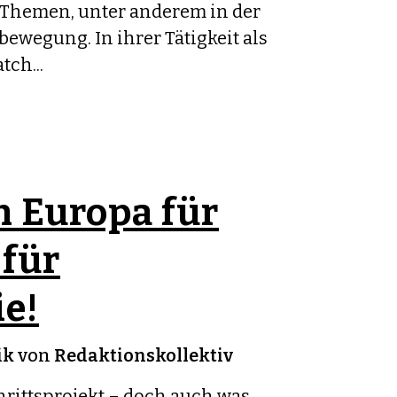
 Themen, unter anderem in der
ewegung. In ihrer Tätigkeit als
tch...
n Europa für
 für
e!
ik
von
Redaktionskollektiv
chrittsprojekt – doch auch was