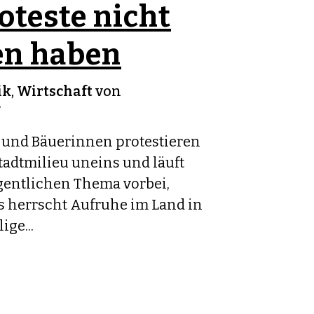
teste nicht
en haben
ik
,
Wirtschaft
von
v
 und Bäuerinnen protestieren
tadtmilieu uneins und läuft
igentlichen Thema vorbei,
Es herrscht Aufruhe im Land in
ige...