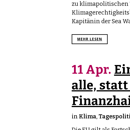
zu klimapolitischen
Klimagerechtigkeitsb
Kapitänin der Sea Wa
MEHR LESEN
11 Apr.
Ei
alle, statt
Finanzhai
in
Klima
,
Tagespolit
Die EU gilt als Forts