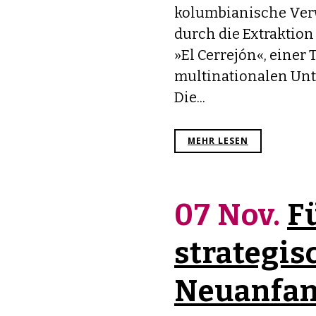
kolumbianische Verw
durch die Extraktio
»El Cerrejón«, einer 
multinationalen Unt
Die...
MEHR LESEN
07 Nov.
F
strategis
Neuanfan