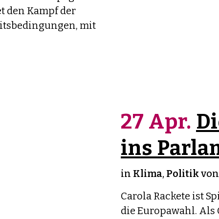
 den Kampf der
itsbedingungen, mit
27 Apr.
D
ins Parla
in
Klima
,
Politik
vo
Carola Rackete ist S
die Europawahl. Als 