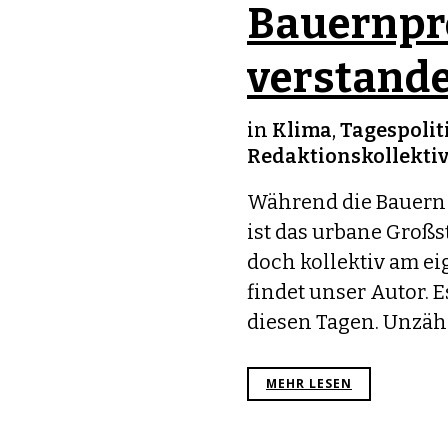
Bauernpro
verstand
in
Klima
,
Tagespolit
Redaktionskollekti
Während die Bauern
ist das urbane Großs
doch kollektiv am e
findet unser Autor. 
diesen Tagen. Unzähl
MEHR LESEN