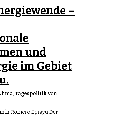
nergiewende –
ionale
hmen und
gie im Gebiet
u.
Klima
,
Tagespolitik
von
v
azmín Romero Epiayú.Der