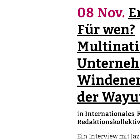
08 Nov.
E
Für wen?
Multinat
Unterne
Windener
der Wayu
in
Internationales
,
Redaktionskollekti
Ein Interview mit J