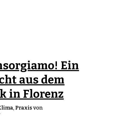
nsorgiamo! Ein
cht aus dem
 in Florenz
Klima
,
Praxis
von
v