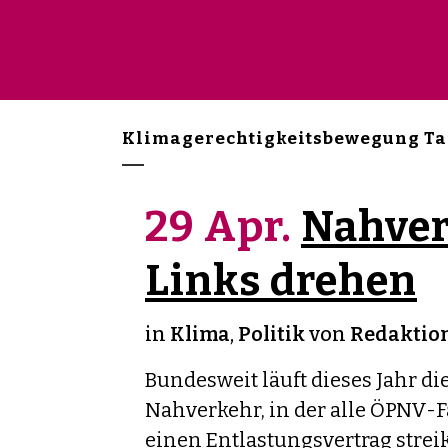
Klimagerechtigkeitsbewegung T
29 Apr.
Nahver
Links drehen
in
Klima
,
Politik
von
Redaktion
Bundesweit läuft dieses Jahr di
Nahverkehr, in der alle ÖPNV-
einen Entlastungsvertrag stre