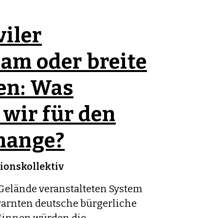
viler
am oder breite
en: Was
wir für den
hange?
ionskollektiv
elände veranstalteten System
arnten deutsche bürgerliche
innen würden die