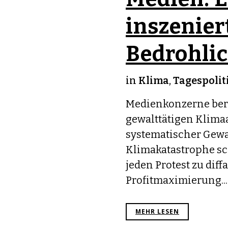
inszenier
Bedrohlic
in
Klima
,
Tagespolit
Medienkonzerne ber
gewalttätigen Klimaa
systematischer Gewa
Klimakatastrophe sch
jeden Protest zu diff
Profitmaximierung...
MEHR LESEN