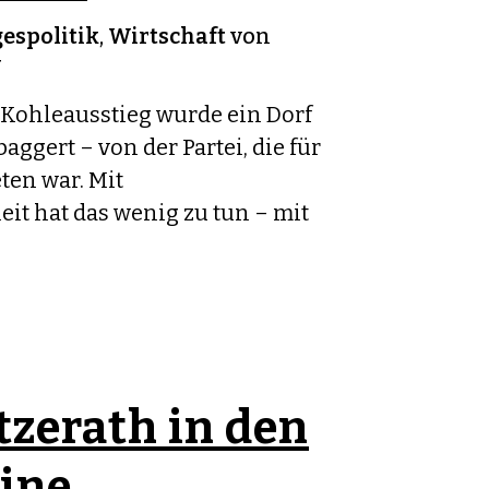
espolitik
,
Wirtschaft
von
v
 Kohleausstieg wurde ein Dorf
ggert – von der Partei, die für
ten war. Mit
it hat das wenig zu tun – mit
tzerath in den
ine