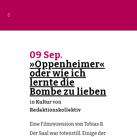
09 Sep.
»Oppenheimer«
oder wie ich
lernte die
Bombe zu lieben
in
Kultur
von
Redaktionskollektiv
Eine Filmrezension von Tobias B.
Der Saal war totenstill. Einige der