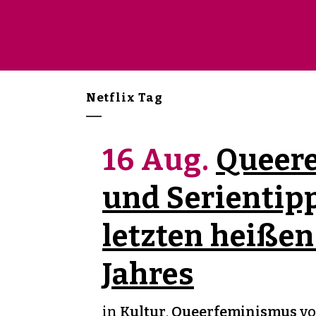
Netflix Tag
16 Aug.
Queere
und Serientipp
letzten heißen
Jahres
in
Kultur
,
Queerfeminismus
v