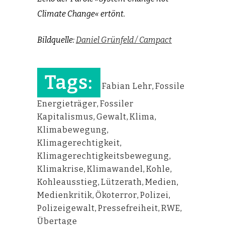
Climate Change« ertönt.
Bildquelle:
Daniel Grünfeld / Campact
Tags:
Fabian Lehr
,
Fossile
Energieträger
,
Fossiler
Kapitalismus
,
Gewalt
,
Klima
,
Klimabewegung
,
Klimagerechtigkeit
,
Klimagerechtigkeitsbewegung
,
Klimakrise
,
Klimawandel
,
Kohle
,
Kohleausstieg
,
Lützerath
,
Medien
,
Medienkritik
,
Ökoterror
,
Polizei
,
Polizeigewalt
,
Pressefreiheit
,
RWE
,
Übertage