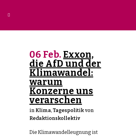
06 Feb.
Exxon,
die AfD und der
Klimawandel:
warum
Konzerne uns
verarschen
in
Klima
,
Tagespolitik
von
Redaktionskollektiv
Die Klimawandelleugnung ist