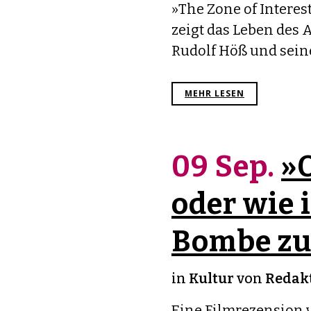
»The Zone of Interest
zeigt das Leben de
Rudolf Höß und seiner
MEHR LESEN
09 Sep.
»
oder wie i
Bombe zu
in
Kultur
von
Redakt
Eine Filmrezension v