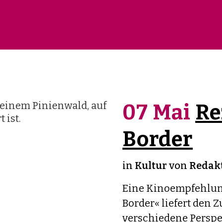
07 Mai
Re
Border
in
Kultur
von
Redakt
Eine Kinoempfehlung
Border« liefert den 
verschiedene Perspe