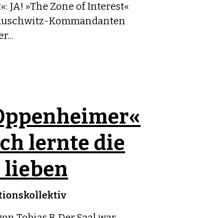
«: JA! »The Zone of Interest«
s Auschwitz-Kommandanten
...
Oppenheimer«
ch lernte die
 lieben
ionskollektiv
on Tobias B. Der Saal war