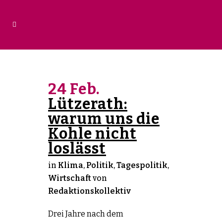
24 Feb.
Lützerath:
warum uns die
Kohle nicht
loslässt
in
Klima
,
Politik
,
Tagespolitik
,
Wirtschaft
von
Redaktionskollektiv
Drei Jahre nach dem