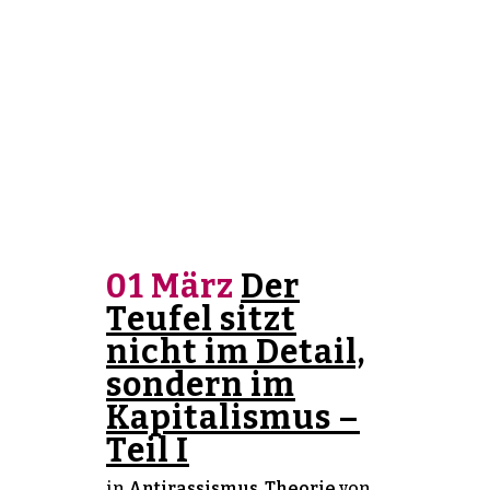
01 März
Der
Teufel sitzt
nicht im Detail,
sondern im
Kapitalismus –
Teil I
in
Antirassismus
,
Theorie
von